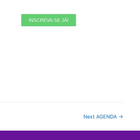
INSCREVA-SE JÁ!
Next AGENDA
→