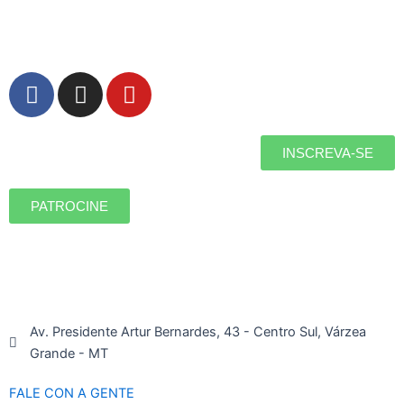
F
I
Y
a
n
o
c
s
u
e
t
t
INSCREVA-SE
b
a
u
o
g
b
PATROCINE
o
r
e
k
a
m
Av. Presidente Artur Bernardes, 43 - Centro Sul, Várzea
Grande - MT
FALE CON A GENTE