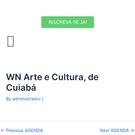
Skip
to
content
INSCREVA-SE JÁ!
WN Arte e Cultura, de
Cuiabá
By
administrador
/
←
Previous AGENDA
Next AGENDA
→