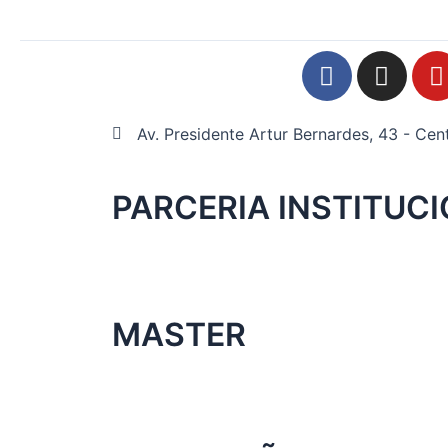
F
I
a
n
c
s
e
t
t
Av. Presidente Artur Bernardes, 43 - Cen
b
a
o
g
PARCERIA INSTITUC
o
r
k
a
m
MASTER