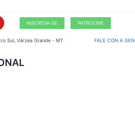
Y
INSCREVA-SE
PATROCINE
o
u
tro Sul, Várzea Grande - MT
FALE CON A GEN
u
b
IONAL
e